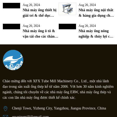
Aug 26, 2024
Aug 26, 2024
Nhà máy ống thiết bị
Nhà máy ống nội thất
giải trí & thể dục
& hàng gia dụng cho
dụng cụ cho sử dụng
thiết kế hiện đại &
Aug 26, 2024
Aug 26, 2024
đáng tin cậy & bền
bền vững
Nhà máy ống ô tô &
Nhà máy ống nông
lâu
vận tải cho các thành
nghiệp & thủy lợi cho
phần xe hơi cường độ
phân phối nước hiệu
cao
quả
Chào mừng đến với XFX Tube Mill Machinery Co., Ltd., một nhà lãnh
đạo trong sản xuất ống thép kể từ năm 2006. Với hơn 30 năm kinh nghiệm
ngành, chúng tôi chuyên về các nhà máy ống ERW, nhà máy ống thép và
các con lăn nhà máy ống được thiết kế chính xác.
Chenji Town, Yizheng City, Yangzhou, Jiangsu Province, China
erwpipemill@gmail.com