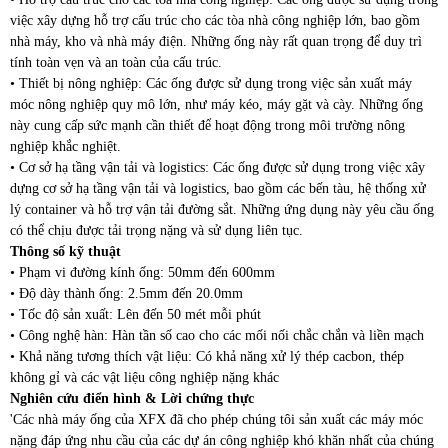
việc xây dựng hỗ trợ cấu trúc cho các tòa nhà công nghiệp lớn, bao gồm
nhà máy, kho và nhà máy điện. Những ống này rất quan trọng để duy trì
tính toàn vẹn và an toàn của cấu trúc.
• Thiết bị nông nghiệp: Các ống được sử dụng trong việc sản xuất máy
móc nông nghiệp quy mô lớn, như máy kéo, máy gặt và cày. Những ống
này cung cấp sức mạnh cần thiết để hoạt động trong môi trường nông
nghiệp khắc nghiệt.
• Cơ sở hạ tầng vận tải và logistics: Các ống được sử dụng trong việc xây
dựng cơ sở hạ tầng vận tải và logistics, bao gồm các bến tàu, hệ thống xử
lý container và hỗ trợ vận tải đường sắt. Những ứng dụng này yêu cầu ống
có thể chịu được tải trọng nặng và sử dụng liên tục.
Thông số kỹ thuật
• Phạm vi đường kính ống: 50mm đến 600mm
• Độ dày thành ống: 2.5mm đến 20.0mm
• Tốc độ sản xuất: Lên đến 50 mét mỗi phút
• Công nghệ hàn: Hàn tần số cao cho các mối nối chắc chắn và liền mạch
• Khả năng tương thích vật liệu: Có khả năng xử lý thép cacbon, thép
không gỉ và các vật liệu công nghiệp nặng khác
Nghiên cứu điển hình & Lời chứng thực
'Các nhà máy ống của XFX đã cho phép chúng tôi sản xuất các máy móc
nặng đáp ứng nhu cầu của các dự án công nghiệp khó khăn nhất của chúng