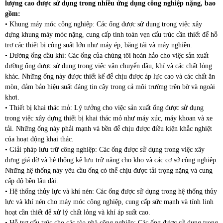
lượng cao được sử dụng trong nhiều ứng dụng công nghiệp nặng, bao
gồm:
• Khung máy móc công nghiệp: Các ống được sử dụng trong việc xây
dựng khung máy móc nặng, cung cấp tính toàn vẹn cấu trúc cần thiết để hỗ
trợ các thiết bị công suất lớn như máy ép, băng tải và máy nghiền.
• Đường ống dầu khí: Các ống của chúng tôi hoàn hảo cho việc sản xuất
đường ống được sử dụng trong việc vận chuyển dầu, khí và các chất lỏng
khác. Những ống này được thiết kế để chịu được áp lực cao và các chất ăn
mòn, đảm bảo hiệu suất đáng tin cậy trong cả môi trường trên bờ và ngoài
khơi.
• Thiết bị khai thác mỏ: Lý tưởng cho việc sản xuất ống được sử dụng
trong việc xây dựng thiết bị khai thác mỏ như máy xúc, máy khoan và xe
tải. Những ống này phải mạnh và bền để chịu được điều kiện khắc nghiệt
của hoạt động khai thác.
• Giải pháp lưu trữ công nghiệp: Các ống được sử dụng trong việc xây
dựng giá đỡ và hệ thống kệ lưu trữ nặng cho kho và các cơ sở công nghiệp.
Những hệ thống này yêu cầu ống có thể chịu được tải trọng nặng và cung
cấp độ bền lâu dài.
• Hệ thống thủy lực và khí nén: Các ống được sử dụng trong hệ thống thủy
lực và khí nén cho máy móc công nghiệp, cung cấp sức mạnh và tính linh
hoạt cần thiết để xử lý chất lỏng và khí áp suất cao.
• Hỗ trợ cấu trúc cho các tòa nhà công nghiệp: Các ống được sử dụng trong