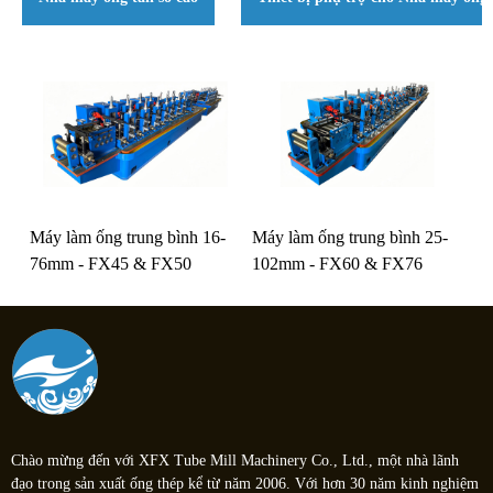
Máy làm ống trung bình 16-
Máy làm ống trung bình 25-
76mm - FX45 & FX50
102mm - FX60 & FX76
Chào mừng đến với XFX Tube Mill Machinery Co., Ltd., một nhà lãnh
đạo trong sản xuất ống thép kể từ năm 2006. Với hơn 30 năm kinh nghiệm