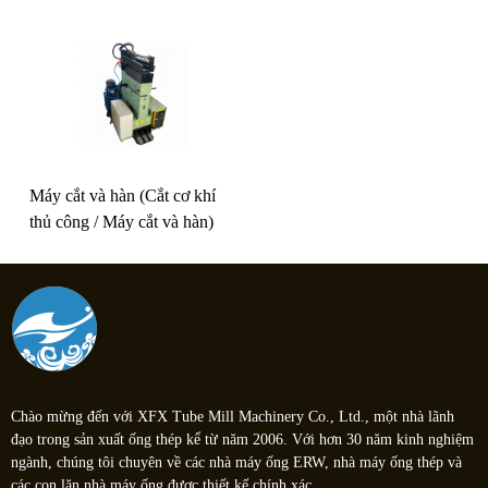
Máy cắt và hàn (Cắt cơ khí
thủ công / Máy cắt và hàn)
Chào mừng đến với XFX Tube Mill Machinery Co., Ltd., một nhà lãnh
đạo trong sản xuất ống thép kể từ năm 2006. Với hơn 30 năm kinh nghiệm
ngành, chúng tôi chuyên về các nhà máy ống ERW, nhà máy ống thép và
các con lăn nhà máy ống được thiết kế chính xác.